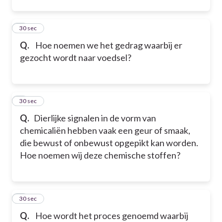
6
30 sec
Q.
Hoe noemen we het gedrag waarbij er
gezocht wordt naar voedsel?
7
30 sec
Q.
Dierlijke signalen in de vorm van
chemicaliën hebben vaak een geur of smaak,
die bewust of onbewust opgepikt kan worden.
Hoe noemen wij deze chemische stoffen?
8
30 sec
Q.
Hoe wordt het proces genoemd waarbij