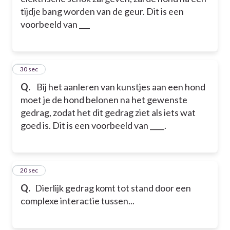
tijdje bang worden van de geur. Dit is een
voorbeeld van ___
16
30 sec
Q.
Bij het aanleren van kunstjes aan een hond
moet je de hond belonen na het gewenste
gedrag, zodat het dit gedrag ziet als iets wat
goed is. Dit is een voorbeeld van ____.
17
20 sec
Q.
Dierlijk gedrag komt tot stand door een
complexe interactie tussen...