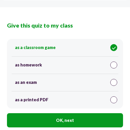
Give this quiz to my class
as a classroom game
as homework
as an exam
as a printed PDF
OK, next