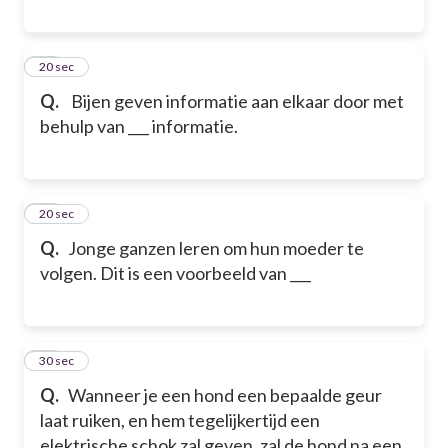
13
20 sec
Q.
Bijen geven informatie aan elkaar door met
behulp van ___ informatie.
14
20 sec
Q.
Jonge ganzen leren om hun moeder te
volgen. Dit is een voorbeeld van ___
15
30 sec
Q.
Wanneer je een hond een bepaalde geur
laat ruiken, en hem tegelijkertijd een
elektrische schok zal geven, zal de hond na een