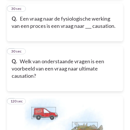
2
30 sec
Q.
Een vraag naar de fysiologische werking
van een proces is een vraag naar ___ causation.
3
30 sec
Q.
Welk van onderstaande vragen is een
voorbeeld van een vraag naar ultimate
causation?
120 sec
4