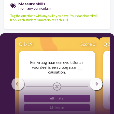
Measure skills
from any curriculum
Tag the questions with any skills you have. Your dashboard will
track each student's mastery of each skill.
Q
1
/
19
Score 0
Q
2
/
Een vraag naar een evolutionair
voordeel is een vraag naar ___
w
causation.
30
ultimate
Ultimate