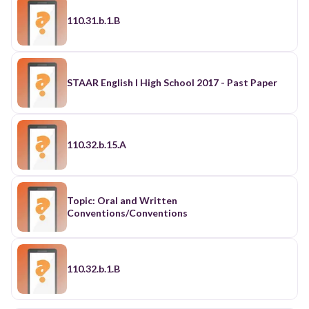
110.31.b.1.B
STAAR English I High School 2017 - Past Paper
110.32.b.15.A
Topic: Oral and Written
Conventions/Conventions
110.32.b.1.B