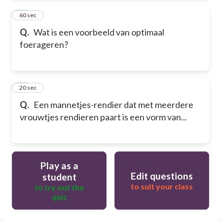
18
60 sec
Q.
Wat is een voorbeeld van optimaal
foerageren?
19
20 sec
Q.
Een mannetjes-rendier dat met meerdere
vrouwtjes rendieren paart is een vorm van...
Play as a
Edit questions
student
to suit your class
to try out the
quiz