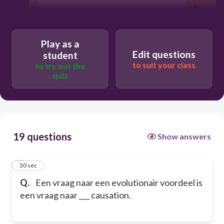
Play as a
Edit questions
student
to suit your class
to try out the
quiz
19 questions
Show answers
1
30 sec
Q.
Een vraag naar een evolutionair voordeel is
een vraag naar ___ causation.