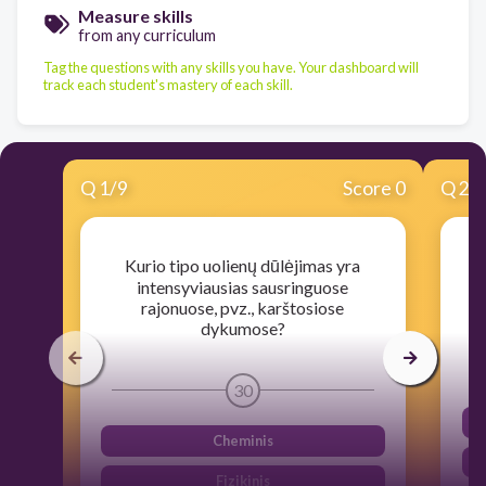
Measure skills
from any curriculum
Tag the questions with any skills you have. Your dashboard will
track each student's mastery of each skill.
Q
1
/
9
Score 0
Q
2
/
Kurio tipo uolienų dūlėjimas yra
intensyviausias sausringuose
rajonuose, pvz., karštosiose
dykumose?
30
Cheminis
Fizikinis