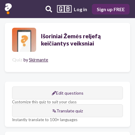
🇬🇧
Log in
Sign up FREE
Išoriniai Žemės reljefą
keičiantys veiksniai
Quiz
by
Skirmante
Edit questions
Customize this quiz to suit your class
Translate quiz
Instantly translate to 100+ languages