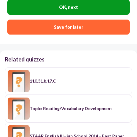
OK, next
Save for later
Related quizzes
110.31.b.17.C
Topic: Reading/Vocabulary Development
STAAR English II High School 2014 - Past Paper