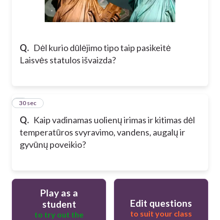
Q.
Dėl kurio dūlėjimo tipo taip pasikeitė
Laisvės statulos išvaizda?
9
30 sec
Q.
Kaip vadinamas uolienų irimas ir kitimas dėl
temperatūros svyravimo, vandens, augalų ir
gyvūnų poveikio?
Play as a
Edit questions
student
to suit your class
to try out the