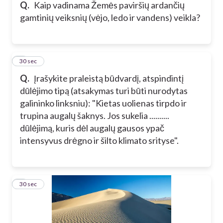
Q.
Kaip vadinama Žemės paviršių ardančių
gamtinių veiksnių (vėjo, ledo ir vandens) veikla?
5
30 sec
Q.
Įrašykite praleistą būdvardį, atspindintį
dūlėjimo tipą (atsakymas turi būti nurodytas
galininko linksniu): "Kietas uolienas tirpdo ir
trupina augalų šaknys. Jos sukelia ..........
dūlėjimą, kuris dėl augalų gausos ypač
intensyvus drėgno ir šilto klimato srityse".
6
30 sec