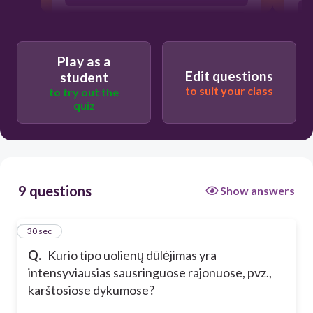
Mechaninis
Biologinis
Play as a
Edit questions
student
to suit your class
to try out the
quiz
9 questions
Show answers
1
30 sec
Q.
Kurio tipo uolienų dūlėjimas yra
intensyviausias sausringuose rajonuose, pvz.,
karštosiose dykumose?