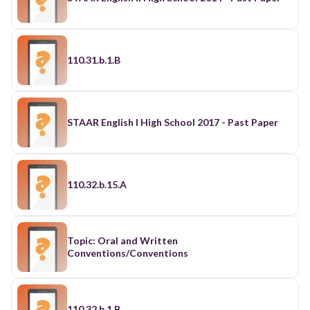
110.31.b.1.B
STAAR English I High School 2017 - Past Paper
110.32.b.15.A
Topic: Oral and Written
Conventions/Conventions
110.32.b.1.B