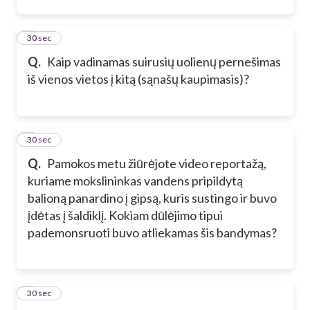
2
30 sec
Q.
Kaip vadinamas suirusių uolienų pernešimas
iš vienos vietos į kitą (sąnašų kaupimasis)?
3
30 sec
Q.
Pamokos metu žiūrėjote video reportažą,
kuriame mokslininkas vandens pripildytą
balioną panardino į gipsą, kuris sustingo ir buvo
įdėtas į šaldiklį. Kokiam dūlėjimo tipui
pademonsruoti buvo atliekamas šis bandymas?
4
30 sec