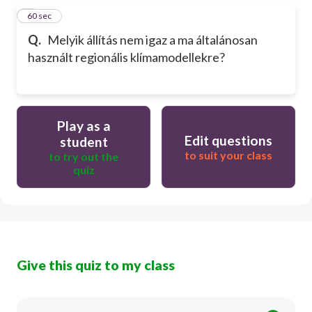
5
60 sec
Q.
Melyik állítás nem igaz a ma általánosan
használt regionális klímamodellekre?
Play as a
Edit questions
student
to suit your class
to try out the
quiz
Give this quiz to my class