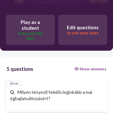
részecskék légköri koncentráció-
növekedése
Play as a
Edit questions
student
to suit your class
to try out the
quiz
5 questions
Show answers
1
60 sec
Q.
Milyen tényező felelős leginkább a mai
éghajlatváltozásért?