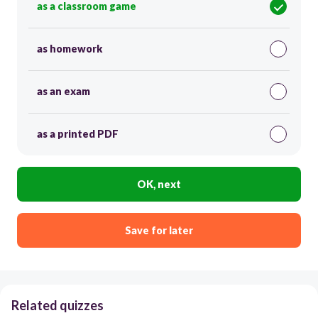
as a classroom game
as homework
as an exam
as a printed PDF
OK, next
Save for later
Related quizzes