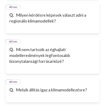
2
60 sec
Q.
Milyen kérdésre képesek választ adni a
regionális klímamodellek?
3
60 sec
Q.
Mi nem tartozik az éghajlati
modelleredmények legfontosabb
bizonytalansági forrásai közé?
4
60 sec
Q.
Melyik állítás igaz a klímamodellezésre?