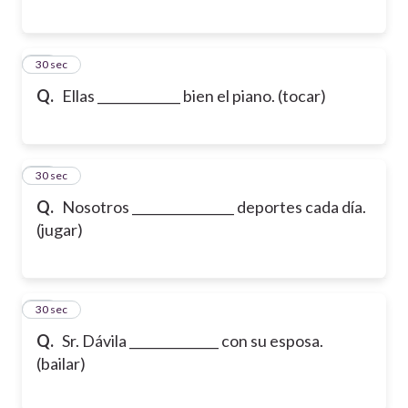
16
30 sec
Q.
Ellas _____________ bien el piano. (tocar)
17
30 sec
Q.
Nosotros ________________ deportes cada día.
(jugar)
18
30 sec
Q.
Sr. Dávila ______________ con su esposa.
(bailar)