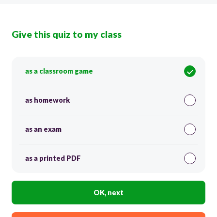
Give this quiz to my class
as a classroom game
as homework
as an exam
as a printed PDF
OK, next