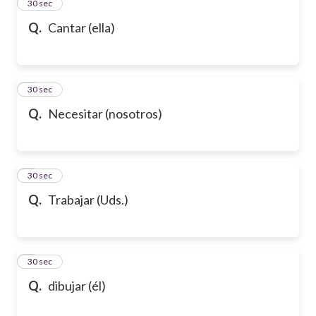
2
30 sec
Q.
Cantar (ella)
3
30 sec
Q.
Necesitar (nosotros)
4
30 sec
Q.
Trabajar (Uds.)
5
30 sec
Q.
dibujar (él)