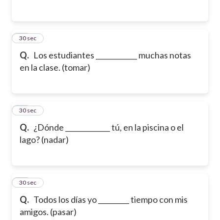
13
30 sec
Q.
Los estudiantes ____________ muchas notas
en la clase. (tomar)
14
30 sec
Q.
¿Dónde _____________ tú, en la piscina o el
lago? (nadar)
15
30 sec
Q.
Todos los días yo _________ tiempo con mis
amigos. (pasar)