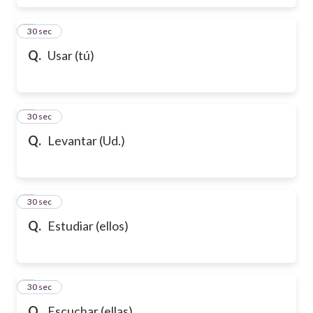
6
30 sec
Q.
Usar (tú)
7
30 sec
Q.
Levantar (Ud.)
8
30 sec
Q.
Estudiar (ellos)
9
30 sec
Q.
Escuchar (ellas)