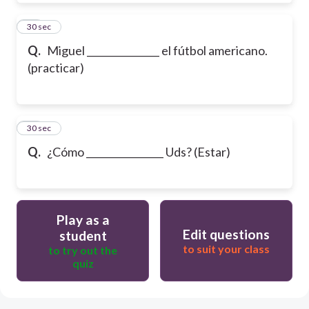
19
30 sec
Q.
Miguel _______________ el fútbol americano.
(practicar)
20
30 sec
Q.
¿Cómo ________________ Uds? (Estar)
Play as a
Edit questions
student
to suit your class
to try out the
quiz