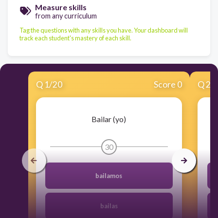
Measure skills
from any curriculum
Tag the questions with any skills you have. Your dashboard will
track each student's mastery of each skill.
Q
1
/
20
Score 0
Q
2
/
Bailar (yo)
30
bailamos
bailas