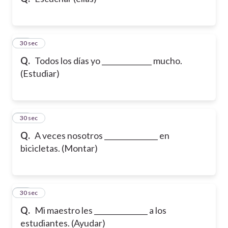
10
30 sec
Q.
Todos los días yo ______________ mucho.
(Estudiar)
11
30 sec
Q.
A veces nosotros _______________ en
bicicletas. (Montar)
12
30 sec
Q.
Mi maestro les _______________ a los
estudiantes. (Ayudar)