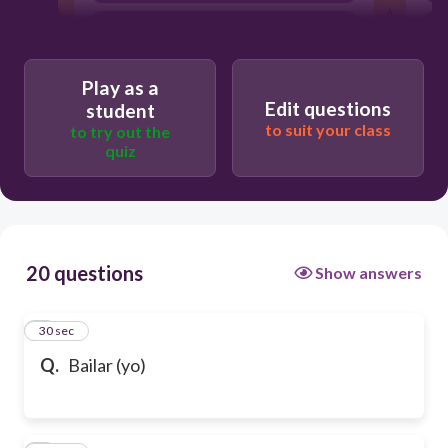
baila
Play as a
bailo
Edit questions
student
to suit your class
to try out the
quiz
20 questions
Show answers
1
30 sec
Q.
Bailar (yo)