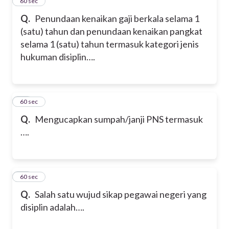
14
60 sec
Q.
Penundaan kenaikan gaji berkala selama 1
(satu) tahun dan penundaan kenaikan pangkat
selama 1 (satu) tahun termasuk kategori jenis
hukuman disiplin….
15
60 sec
Q.
Mengucapkan sumpah/janji PNS termasuk
….
16
60 sec
Q.
Salah satu wujud sikap pegawai negeri yang
disiplin adalah….