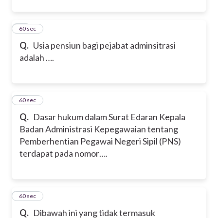
33
60 sec
Q.
Usia pensiun bagi pejabat adminsitrasi
adalah ….
34
60 sec
Q.
Dasar hukum dalam Surat Edaran Kepala
Badan Administrasi Kepegawaian tentang
Pemberhentian Pegawai Negeri Sipil (PNS)
terdapat pada nomor….
35
60 sec
Q.
Dibawah ini yang tidak termasuk