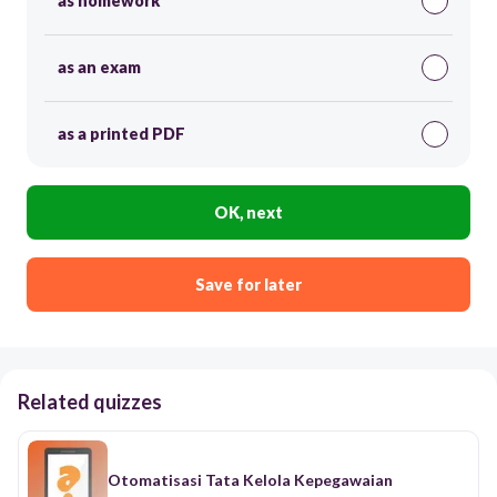
as homework
as an exam
as a printed PDF
OK, next
Save for later
Related quizzes
Otomatisasi Tata Kelola Kepegawaian