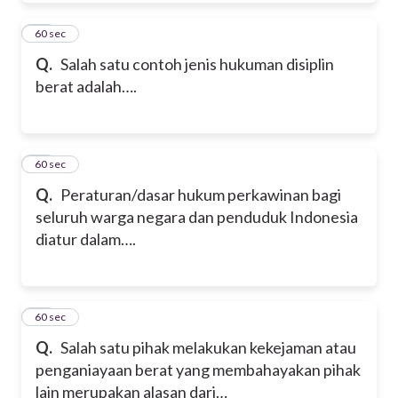
20
60 sec
Q.
Salah satu contoh jenis hukuman disiplin
berat adalah….
21
60 sec
Q.
Peraturan/dasar hukum perkawinan bagi
seluruh warga negara dan penduduk Indonesia
diatur dalam….
22
60 sec
Q.
Salah satu pihak melakukan kekejaman atau
penganiayaan berat yang membahayakan pihak
lain merupakan alasan dari…