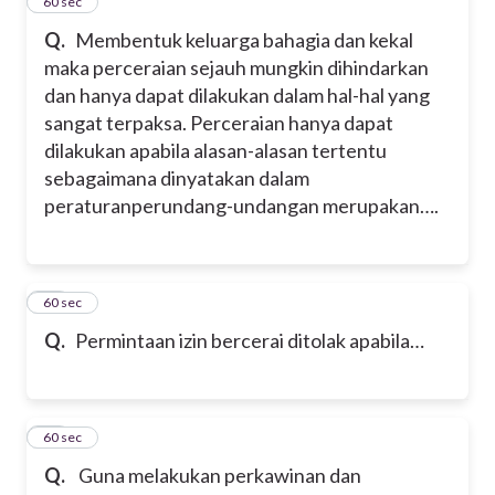
25
60 sec
Q.
Membentuk keluarga bahagia dan kekal
maka perceraian sejauh mungkin dihindarkan
dan hanya dapat dilakukan dalam hal-hal yang
sangat terpaksa. Perceraian hanya dapat
dilakukan apabila alasan-alasan tertentu
sebagaimana dinyatakan dalam
peraturanperundang-undangan merupakan….
26
60 sec
Q.
Permintaan izin bercerai ditolak apabila…
27
60 sec
Q.
Guna melakukan perkawinan dan