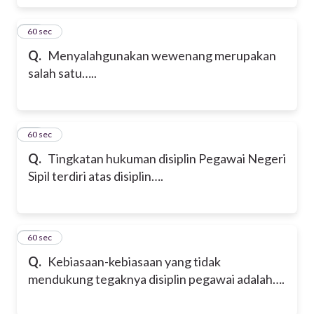
17
60 sec
Q.
Menyalahgunakan wewenang merupakan
salah satu…..
18
60 sec
Q.
Tingkatan hukuman disiplin Pegawai Negeri
Sipil terdiri atas disiplin….
19
60 sec
Q.
Kebiasaan-kebiasaan yang tidak
mendukung tegaknya disiplin pegawai adalah….