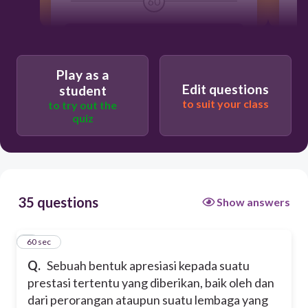
60
Hukuman
Play as a
Jabatan
Edit questions
student
to suit your class
to try out the
quiz
Pangkat
Penghargaan
35 questions
Show answers
Wewenang
1
60 sec
Q.
Sebuah bentuk apresiasi kepada suatu
prestasi tertentu yang diberikan, baik oleh dan
dari perorangan ataupun suatu lembaga yang