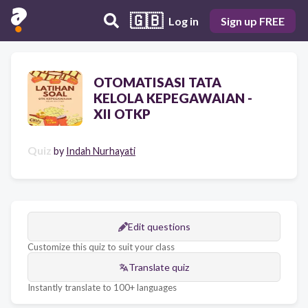
🇬🇧
Log in
Sign up FREE
OTOMATISASI TATA
KELOLA KEPEGAWAIAN -
XII OTKP
Quiz
by
Indah Nurhayati
Edit questions
Customize this quiz to suit your class
Translate quiz
Instantly translate to 100+ languages