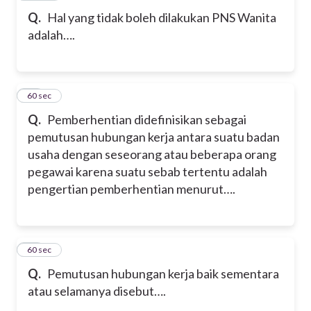
Q.
Hal yang tidak boleh dilakukan PNS Wanita
adalah….
31
60 sec
Q.
Pemberhentian didefinisikan sebagai
pemutusan hubungan kerja antara suatu badan
usaha dengan seseorang atau beberapa orang
pegawai karena suatu sebab tertentu adalah
pengertian pemberhentian menurut….
32
60 sec
Q.
Pemutusan hubungan kerja baik sementara
atau selamanya disebut….