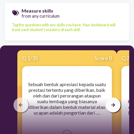
Measure skills
from any curriculum
Tag the questions with any skills you have. Your dashboard will
track each student's mastery of each skill.
Q
1
/
35
Score 0
Q
2
/
​Sebuah bentuk apresiasi kepada suatu
prestasi tertentu yang diberikan, baik
oleh dan dari perorangan ataupun
p
suatu lembaga yang biasanya
ka
diberikan dalam bentuk material atau
da
ucapan adalah pengertian dari ….
la