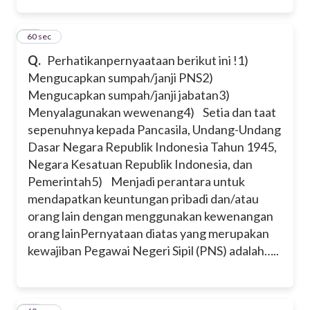
13
60 sec
Q.
Perhatikanpernyaataan berikut ini !
1)
Mengucapkan sumpah/janji PNS
2)
Mengucapkan sumpah/janji jabatan
3)
Menyalagunakan wewenang
4) Setia dan taat
sepenuhnya kepada Pancasila, Undang-Undang
Dasar Negara Republik Indonesia Tahun 1945,
Negara Kesatuan Republik Indonesia, dan
Pemerintah
5) Menjadi perantara untuk
mendapatkan keuntungan pribadi dan/atau
orang lain dengan menggunakan kewenangan
orang lain
Pernyataan diatas yang merupakan
kewajiban Pegawai Negeri Sipil (PNS) adalah…..