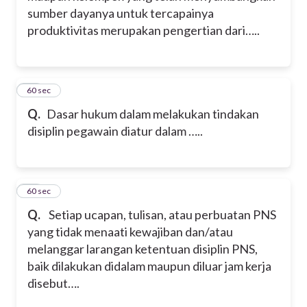
sumber dayanya untuk tercapainya
produktivitas merupakan pengertian dari…..
11
60 sec
Q.
Dasar hukum dalam melakukan tindakan
disiplin pegawain diatur dalam …..
12
60 sec
Q.
Setiap ucapan, tulisan, atau perbuatan PNS
yang tidak menaati kewajiban dan/atau
melanggar larangan ketentuan disiplin PNS,
baik dilakukan didalam maupun diluar jam kerja
disebut….