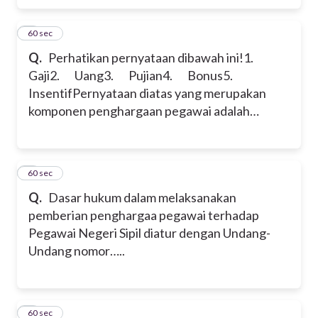
4
60 sec
Q.
Perhatikan pernyataan dibawah ini!
1.
Gaji
2. Uang
3. Pujian
4. Bonus
5.
Insentif
Pernyataan diatas yang merupakan
komponen penghargaan pegawai adalah…
5
60 sec
Q.
Dasar hukum dalam melaksanakan
pemberian penghargaa pegawai terhadap
Pegawai Negeri Sipil diatur dengan Undang-
Undang nomor…..
6
60 sec