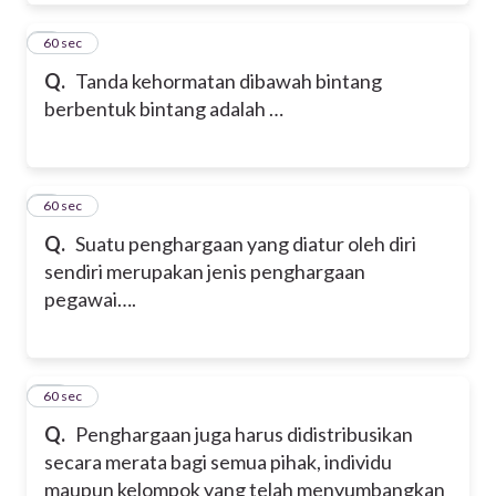
8
60 sec
Q.
Tanda kehormatan dibawah bintang
berbentuk bintang adalah …
9
60 sec
Q.
Suatu penghargaan yang diatur oleh diri
sendiri merupakan jenis penghargaan
pegawai….
10
60 sec
Q.
Penghargaan juga harus didistribusikan
secara merata bagi semua pihak, individu
maupun kelompok yang telah menyumbangkan