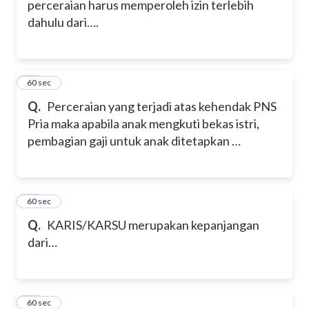
perceraian harus memperoleh izin terlebih
dahulu dari….
28
60 sec
Q.
Perceraian yang terjadi atas kehendak PNS
Pria maka apabila anak mengkuti bekas istri,
pembagian gaji untuk anak ditetapkan …
29
60 sec
Q.
KARIS/KARSU merupakan kepanjangan
dari…
30
60 sec