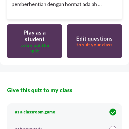
pemberhentian dengan hormat adalah …
Play as a
Edit questions
student
to suit your class
to try out the
quiz
Give this quiz to my class
as a classroom game