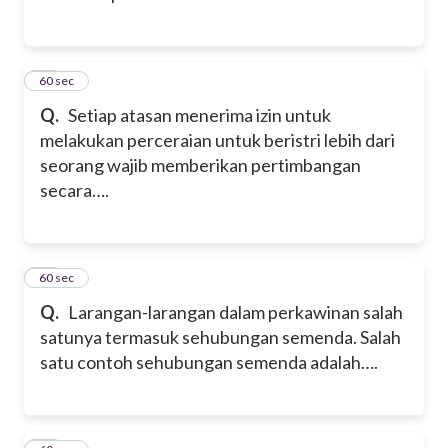
23
60 sec
Q.
Setiap atasan menerima izin untuk
melakukan perceraian untuk beristri lebih dari
seorang wajib memberikan pertimbangan
secara….
24
60 sec
Q.
Larangan-larangan dalam perkawinan salah
satunya termasuk sehubungan semenda. Salah
satu contoh sehubungan semenda adalah….