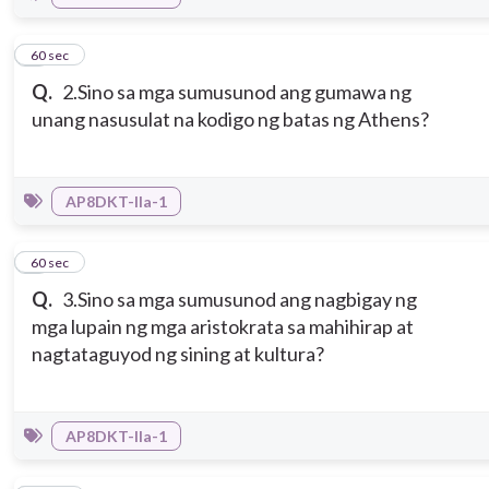
2
60 sec
Q.
2.Sino sa mga sumusunod ang gumawa ng
unang nasusulat na kodigo ng batas ng Athens?
AP8DKT-IIa-1
3
60 sec
Q.
3.Sino sa mga sumusunod ang nagbigay ng
mga lupain ng mga aristokrata sa mahihirap at
nagtataguyod ng sining at kultura?
AP8DKT-IIa-1