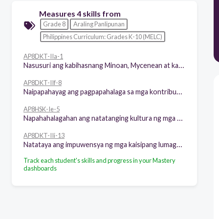
Measures 4 skills from
Grade 8
Araling Panlipunan
Philippines Curriculum: Grades K-10 (MELC)
AP8DKT-IIa-1
Nasusuri ang kabihasnang Minoan, Mycenean at kabihasnang klasiko ng Greece
AP8DKT-IIf-8
Naipapahayag ang pagpapahalaga sa mga kontribusyon ng kabihasnang klasiko sa pag-unlad ng pandaigdigang kamalayan
AP8HSK-Ie-5
Napahahalagahan ang natatanging kultura ng mga rehiyon, bansa at mamamayan sa daigdig (lahi, pangkat- etnolingguwistiko, at relihiyon sa daigdig)
AP8DKT-IIi-13
Natataya ang impuwensya ng mga kaisipang lumaganap sa Gitnang Panahon
Track each student's skills and progress in your Mastery
dashboards