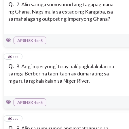
Q.
7. Alin sa mga sumusunod ang tagapagmana
ng Ghana. Nagsimula sa estado ng Kangaba, isa
sa mahalagang outpost ng Imperyong Ghana?
AP8HSK-Ie-5
8
60 sec
Q.
8. Ang imperyong ito ay nakipagkalakalan na
sa mga Berber na taon-taon ay dumarating sa
mga ruta ng kalakalan sa Niger River.
AP8HSK-Ie-5
9
60 sec
Q.
9. Alin sa sumusunod ang matatagpuan sa