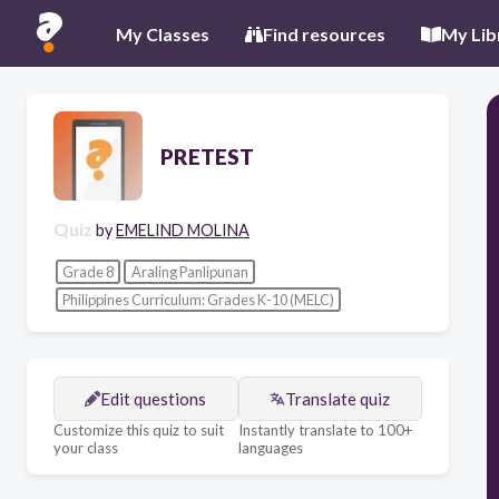
My Classes
Find resources
My Lib
PRETEST
Quiz
by
EMELIND MOLINA
Grade 8
Araling Panlipunan
Philippines Curriculum: Grades K-10 (MELC)
Edit questions
Translate quiz
Customize this quiz to suit
Instantly translate to 100+
your class
languages