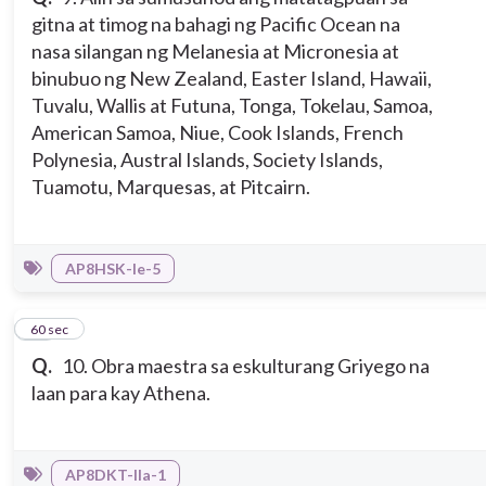
gitna at timog na bahagi ng Pacific Ocean na
nasa silangan ng Melanesia at Micronesia at
binubuo ng New Zealand, Easter Island, Hawaii,
Tuvalu, Wallis at Futuna, Tonga, Tokelau, Samoa,
American Samoa, Niue, Cook Islands, French
Polynesia, Austral Islands, Society Islands,
Tuamotu, Marquesas, at Pitcairn.
AP8HSK-Ie-5
10
60 sec
Q.
10. Obra maestra sa eskulturang Griyego na
laan para kay Athena.
AP8DKT-IIa-1