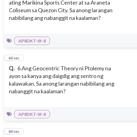
ating Marikina Sports Center at sa Araneta
Coliseum sa Quezon City. Sa anong larangan
nabibilang ang nabanggit na kaalaman?
AP8DKT-IIf-8
6
60 sec
Q.
6.Ang Geocentric Theory ni Ptolemy na
ayon sa kanya ang daigdig ang sentro ng
kalawakan. Sa anong larangan nabibilang ang
nabanggit na kaalaman?
AP8DKT-IIf-8
7
60 sec