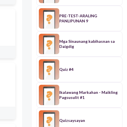
PRE-TEST-ARALING
PANLIPUNAN 9
Mga Sinaunang kabihasnan sa
Daigdig
Quiz #4
Ikalawang Markahan - Maikling
Pagsusulit #1
Quizsaysayan