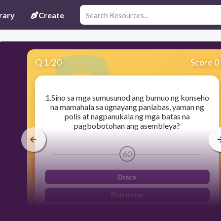
rary
Create
Q
1
/
20
Score 0
1.Sino sa mga sumusunod ang bumuo ng konseho
na mamahala sa ugnayang panlabas, yaman ng
polis at nagpanukala ng mga batas na
pagbobotohan ang asembleya?
60
Draco
Pisistratus
Cleisthenes