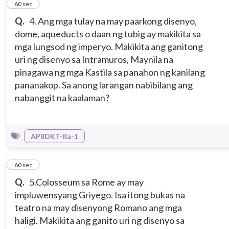
4
60 sec
Q.
4. Ang mga tulay na may paarkong disenyo,
dome, aqueducts o daan ng tubig ay makikita sa
mga lungsod ng imperyo. Makikita ang ganitong
uri ng disenyo sa Intramuros, Maynila na
pinagawa ng mga Kastila sa panahon ng kanilang
pananakop. Sa anong larangan nabibilang ang
nabanggit na kaalaman?
AP8DKT-IIa-1
5
60 sec
Q.
5.Colosseum sa Rome ay may
impluwensyang Griyego. Isa itong bukas na
teatro na may disenyong Romano ang mga
haligi. Makikita ang ganito uri ng disenyo sa