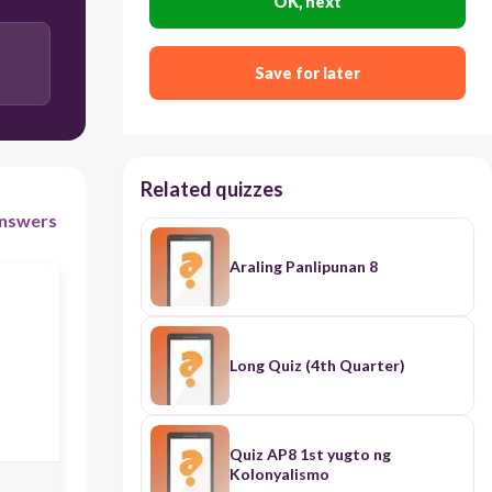
OK, next
Save for later
Related quizzes
nswers
Araling Panlipunan 8
Long Quiz (4th Quarter)
Quiz AP8 1st yugto ng
Kolonyalismo