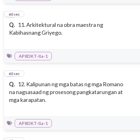
11
60 sec
Q.
11. Arkitektural na obra maestra ng
Kabihasnang Griyego.
AP8DKT-IIa-1
12
60 sec
Q.
12. Kalipunan ng mga batas ng mga Romano
na nagsasaad ng prosesong pangkatarungan at
mga karapatan.
AP8DKT-IIa-1