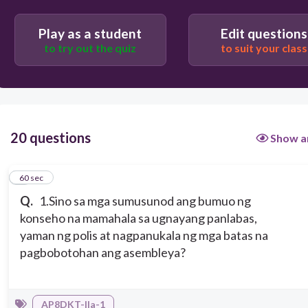
Solon
Play as a student
Edit questions
to try out the quiz
to suit your class
20 questions
Show a
1
60 sec
Q.
1.Sino sa mga sumusunod ang bumuo ng
konseho na mamahala sa ugnayang panlabas,
yaman ng polis at nagpanukala ng mga batas na
pagbobotohan ang asembleya?
AP8DKT-IIa-1