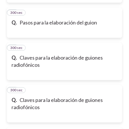
300 sec
18
Q.
Pasos para la elaboración del guion
300 sec
19
Q.
Claves para la elaboración de guiones
radiofónicos
300 sec
20
Q.
Claves para la elaboración de guiones
radiofónicos