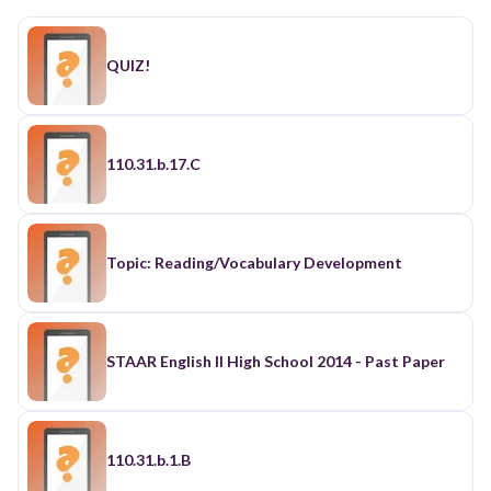
QUIZ!
110.31.b.17.C
Topic: Reading/Vocabulary Development
STAAR English II High School 2014 - Past Paper
110.31.b.1.B