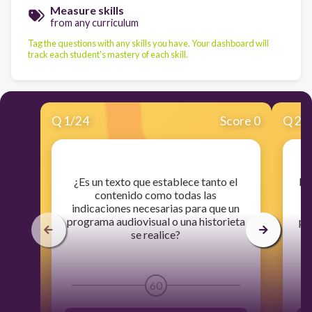
Measure skills
from any curriculum
Tag the questions with any skills you have. Your dashboard will
track each student's mastery of each skill.
Q
1
/
24
Score 0
Q
2
/
​¿Es un texto que establece tanto el
​L
contenido como todas las
indicaciones necesarias para que un
i
programa audiovisual o una historieta
pr
se realice?
60