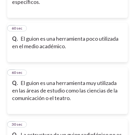
específicos.
7
60 sec
Q.
El guion es una herramienta poco utilizada
en el medio académico.
8
60 sec
Q.
El guion es una herramienta muy utilizada
en las áreas de estudio como las ciencias de la
comunicación o el teatro.
9
30 sec
Q.
La estructura de un guion radiofónico no es