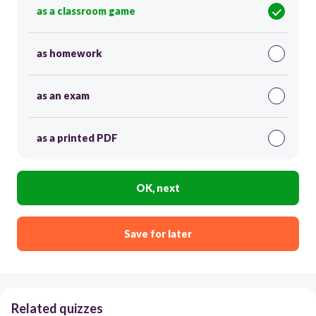
as a classroom game
as homework
as an exam
as a printed PDF
OK, next
Save for later
Related quizzes