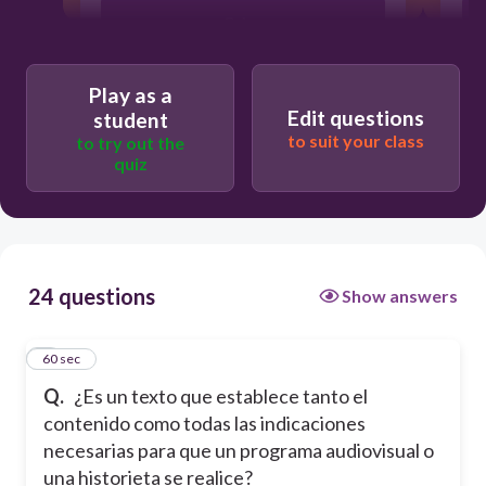
Guion
Play as a
Edit questions
student
to suit your class
to try out the
quiz
24 questions
Show answers
1
60 sec
Q.
¿Es un texto que establece tanto el
contenido como todas las indicaciones
necesarias para que un programa audiovisual o
una historieta se realice?