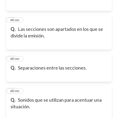
15
60 sec
Q.
Las secciones son apartados en los que se
divide la emisión.
16
60 sec
Q.
Separaciones entre las secciones.
17
60 sec
Q.
Sonidos que se utilizan para acentuar una
situación.