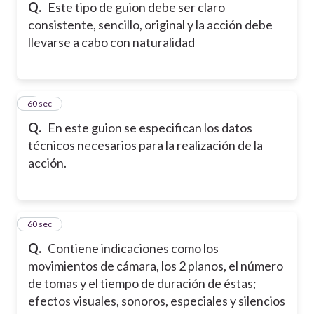
Q.
Este tipo de guion debe ser claro
consistente, sencillo, original y la acción debe
llevarse a cabo con naturalidad
5
60 sec
Q.
En este guion se especifican los datos
técnicos necesarios para la realización de la
acción.
6
60 sec
Q.
Contiene indicaciones como los
movimientos de cámara, los 2 planos, el número
de tomas y el tiempo de duración de éstas;
efectos visuales, sonoros, especiales y silencios