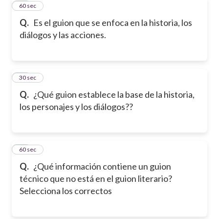
21
60 sec
Q.
Es el guion que se enfoca en la historia, los
diálogos y las acciones.
22
30 sec
Q.
¿Qué guion establece la base de la historia,
los personajes y los diálogos??
23
60 sec
Q.
¿Qué información contiene un guion
técnico que no está en el guion literario?
Selecciona los correctos