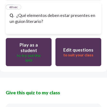
24
60 sec
Q.
¿Qué elementos deben estar presentes en
un guion literario?
Play as a
Edit questions
student
to suit your class
to try out the
quiz
Give this quiz to my class