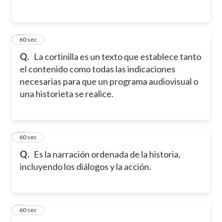
2
60 sec
Q.
La cortinilla es un texto que establece tanto
el contenido como todas las indicaciones
necesarias para que un programa audiovisual o
una historieta se realice.
3
60 sec
Q.
Es la narración ordenada de la historia,
incluyendo los diálogos y la acción.
4
60 sec