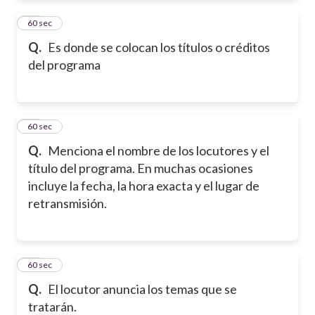
12
60 sec
Q.
Es donde se colocan los títulos o créditos
del programa
13
60 sec
Q.
Menciona el nombre de los locutores y el
título del programa. En muchas ocasiones
incluye la fecha, la hora exacta y el lugar de
retransmisión.
14
60 sec
Q.
El locutor anuncia los temas que se
tratarán.