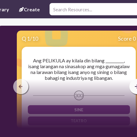
rary
Create
Q
1
/
10
Score 0
Ang PELIKULA ay kilala din bilang __________,
isang larangan na sinasakop ang mga gumagalaw
na larawan bilang isang anyo ng sining o bilang
bahagi ng industriya ng libangan.
300
SINE
TEATRO
KUWENTO