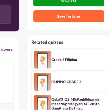
OK, next
Save for later
Related quizzes
nswers
Grade 6 Filipino
FILIPINO GRADE 6
Quiz#3_Q2_M5:Pagbibigay ng
Maaaring Mangyari sa Teksto
Gamit ang Dating