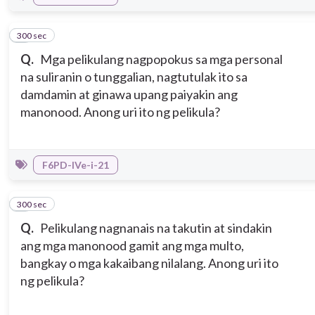
300 sec
2
Q.
Mga pelikulang nagpopokus sa mga personal
na suliranin o tunggalian, nagtutulak ito sa
damdamin at ginawa upang paiyakin ang
manonood. Anong uri ito ng pelikula?
F6PD-IVe-i-21
300 sec
3
Q.
Pelikulang nagnanais na takutin at sindakin
ang mga manonood gamit ang mga multo,
bangkay o mga kakaibang nilalang. Anong uri ito
ng pelikula?