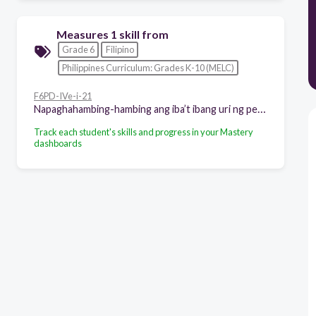
Measures 1 skill from
Grade 6
Filipino
Philippines Curriculum: Grades K-10 (MELC)
F6PD-IVe-i-21
Napaghahambing-hambing ang iba’t ibang uri ng pelikula
Track each student's skills and progress in your Mastery
dashboards