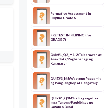
Kaalaman/Karanasan
Formative Assessment in
Filipino Grade 6
PRETEST IN FILIPINO (for
GRADE 7)
Quiz#1_Q2_M1-2:Talaarawan at
Anekdota/Pagbabahagi ng
Karanasan
QUIZ#3_M5:Wastong Paggamit
ng Pang-angkop at Pangatnig
QUIZ#1_Q3M1-2:Pagsagot sa
mga Tanong/Pagbibigay ng
Lagom o Buod