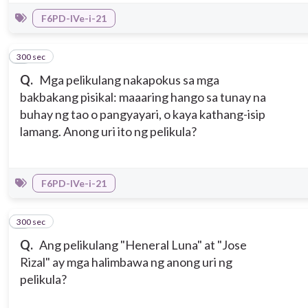
F6PD-IVe-i-21
300 sec
4
Q.
Mga pelikulang nakapokus sa mga
bakbakang pisikal: maaaring hango sa tunay na
buhay ng tao o pangyayari, o kaya kathang-isip
lamang. Anong uri ito ng pelikula?
F6PD-IVe-i-21
300 sec
5
Q.
Ang pelikulang "Heneral Luna" at "Jose
Rizal" ay mga halimbawa ng anong uri ng
pelikula?