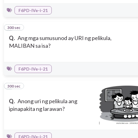
F6PD-IVe-i-21
300 sec
6
Q.
Ang mga sumusunod ay URI ng pelikula,
MALIBAN sa isa?
F6PD-IVe-i-21
300 sec
7
Q.
Anong uri ng pelikula ang
ipinapakita ng larawan?
F6PD-IVe-i-21