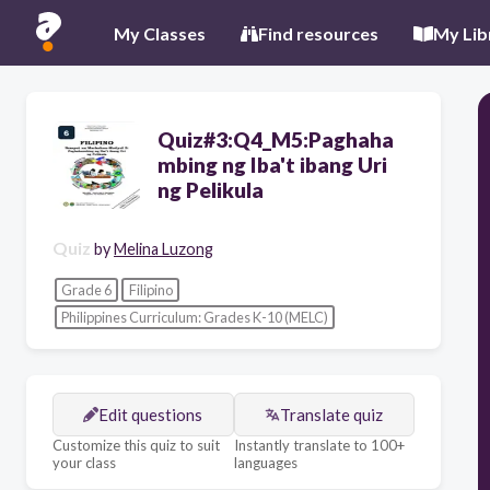
My Classes
Find resources
My Lib
Quiz#3:Q4_M5:Paghaha
mbing ng Iba't ibang Uri
ng Pelikula
Quiz
by
Melina Luzong
Grade 6
Filipino
Philippines Curriculum: Grades K-10 (MELC)
Edit questions
Translate quiz
Customize this quiz to suit
Instantly translate to 100+
your class
languages