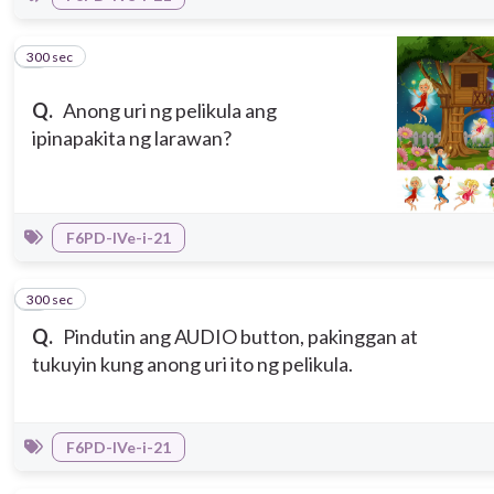
300 sec
8
Q.
Anong uri ng pelikula ang
ipinapakita ng larawan?
F6PD-IVe-i-21
300 sec
9
Q.
Pindutin ang AUDIO button, pakinggan at
tukuyin kung anong uri ito ng pelikula.
F6PD-IVe-i-21