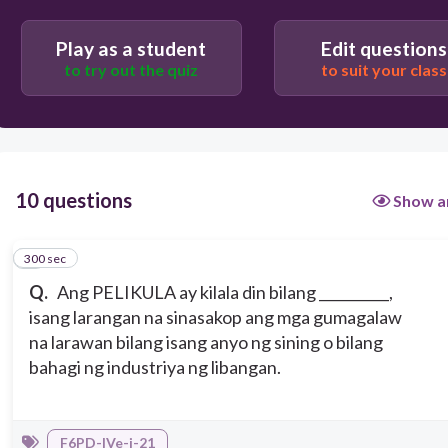
PATALASTAS
Play as a student
Edit questions
to try out the quiz
to suit your class
10 questions
Show a
300 sec
1
Q.
Ang PELIKULA ay kilala din bilang __________,
isang larangan na sinasakop ang mga gumagalaw
na larawan bilang isang anyo ng sining o bilang
bahagi ng industriya ng libangan.
F6PD-IVe-i-21