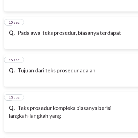
6
15 sec
Q.
Pada awal teks prosedur, biasanya terdapat
7
15 sec
Q.
Tujuan dari teks prosedur adalah
8
15 sec
Q.
Teks prosedur kompleks biasanya berisi
langkah-langkah yang