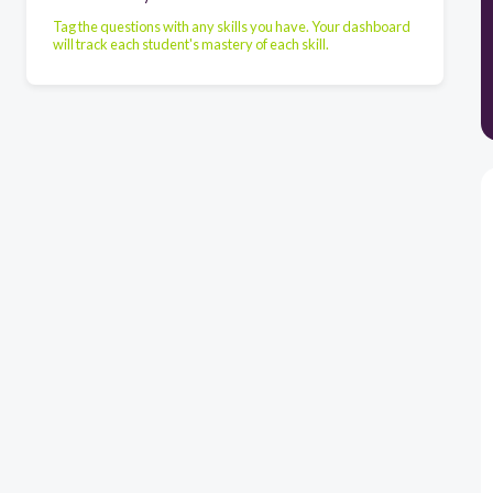
Tag the questions with any skills you have. Your dashboard
will track each student's mastery of each skill.