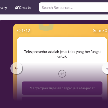
rary
Create
Q
1
/
12
Score 0
​Teks prosedur adalah jenis teks yang berfungsi
untuk
15
Menyampaikan pesan dengan jelas dan padat
Menggugah emosi dan perasaan pembaca