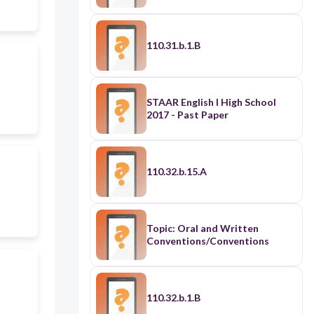
110.31.b.1.B
STAAR English I High School
2017 - Past Paper
110.32.b.15.A
Topic: Oral and Written
Conventions/Conventions
110.32.b.1.B