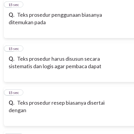
9
15 sec
Q.
Teks prosedur penggunaan biasanya
ditemukan pada
10
15 sec
Q.
Teks prosedur harus disusun secara
sistematis dan logis agar pembaca dapat
11
15 sec
Q.
Teks prosedur resep biasanya disertai
dengan