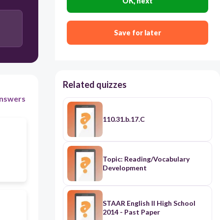
OK, next
Kata pengantar, inti, dan kesimpulan
Save for later
Pendahuluan, isi, dan penutup
Related quizzes
nswers
110.31.b.17.C
Topic: Reading/Vocabulary
Development
STAAR English II High School
2014 - Past Paper