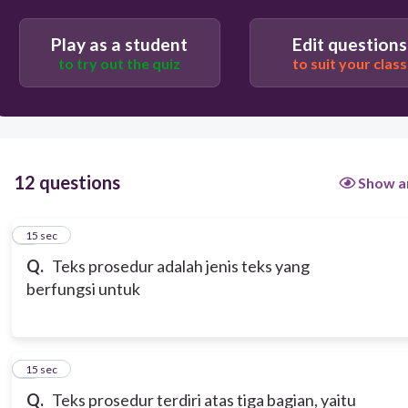
Memberikan informasi tentang sesuatu
Play as a student
Edit questions
to try out the quiz
to suit your class
Memberikan hiburan dan kegembiraan kepada
pembaca
12 questions
Show a
1
15 sec
Q.
Teks prosedur adalah jenis teks yang
berfungsi untuk
2
15 sec
Q.
Teks prosedur terdiri atas tiga bagian, yaitu