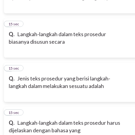
3
15 sec
Q.
Langkah-langkah dalam teks prosedur
biasanya disusun secara
4
15 sec
Q.
Jenis teks prosedur yang berisi langkah-
langkah dalam melakukan sesuatu adalah
5
15 sec
Q.
Langkah-langkah dalam teks prosedur harus
dijelaskan dengan bahasa yang