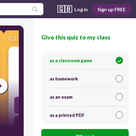
🇬🇧
Log in
Sign up FREE
Give this quiz to my class
Q
2
/
12
Score 0
as a classroom game
​Teks prosedur terdiri atas tiga bagian, yaitu
as homework
15
as an exam
Awalan, isi, dan akhiran
as a printed PDF
Pernyataan, alasan, dan contoh