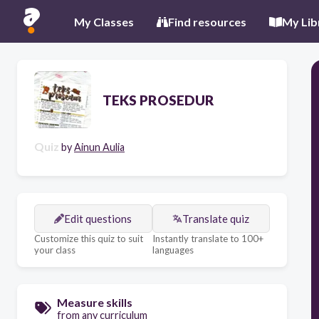
My Classes
Find resources
My Lib
TEKS PROSEDUR
Quiz
by
Ainun Aulia
Edit questions
Translate quiz
Customize this quiz to suit
Instantly translate to 100+
your class
languages
Measure skills
from any curriculum