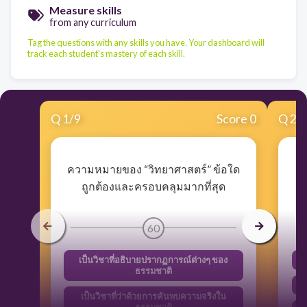
Measure skills
from any curriculum
Tag the questions with any skills you have. Your dashboard will
track each student's mastery of each skill.
Q
1
/
9
Score 0
Q
2
/
ความหมายของ “วิทยาศาสตร์” ข้อใด
ข
ถูกต้องและครอบคลุมมากที่สุด
60
เป็นวิชาที่อธิบายปรากฏการณ์ต่างๆ ของ
ธรรมชาติ
เป็นวิชาที่ว่าด้วยการค้นพบความจริงใน
ธรรมชาติ