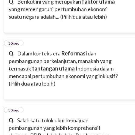
Q.
Berikut ini yang merupakan
faktor utama
yang memengaruhi pertumbuhan ekonomi
suatu negara adalah... (Pilih dua atau lebih)
8
30 sec
Q.
Dalam konteks era
Reformasi
dan
pembangunan berkelanjutan, manakah yang
termasuk
tantangan utama
Indonesia dalam
mencapai pertumbuhan ekonomi yang inklusif?
(Pilih dua atau lebih)
9
30 sec
Q.
Salah satu tolok ukur kemajuan
pembangunan yang lebih komprehensif