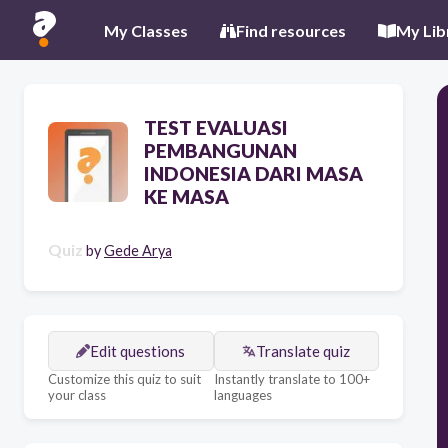
My Classes
Find resources
My Lib
TEST EVALUASI
PEMBANGUNAN
INDONESIA DARI MASA
KE MASA
Quiz
by
Gede Arya
Edit questions
Translate quiz
Customize this quiz to suit
Instantly translate to 100+
your class
languages