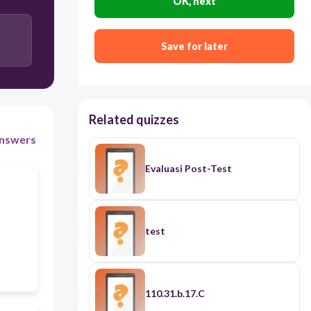
OK, next
Program Nawacita
Save for later
Gerakan Mandiri Pangan (GMP)
Related quizzes
nswers
Evaluasi Post-Test
test
110.31.b.17.C