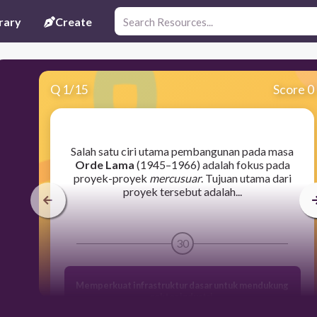
rary
Create
Q
1
/
15
Score 0
​Salah satu ciri utama pembangunan pada masa
Orde Lama
(1945–1966) adalah fokus pada
proyek-proyek
mercusuar
. Tujuan utama dari
proyek tersebut adalah...
30
Memperkuat infrastruktur dasar untuk mendukung
sektor industri.