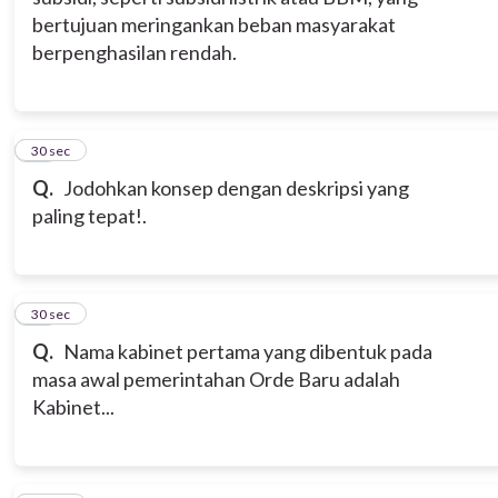
bertujuan meringankan beban masyarakat
berpenghasilan rendah.
12
30 sec
Q.
Jodohkan konsep dengan deskripsi yang
paling tepat!.
13
30 sec
Q.
Nama kabinet pertama yang dibentuk pada
masa awal pemerintahan Orde Baru adalah
Kabinet...