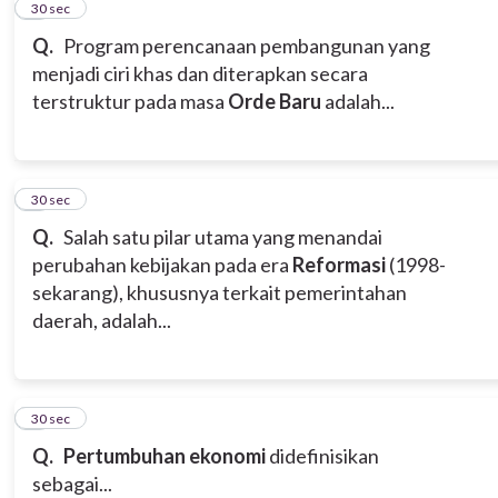
2
30 sec
Q.
Program perencanaan pembangunan yang
menjadi ciri khas dan diterapkan secara
terstruktur pada masa
Orde Baru
adalah...
3
30 sec
Q.
Salah satu pilar utama yang menandai
perubahan kebijakan pada era
Reformasi
(1998-
sekarang), khususnya terkait pemerintahan
daerah, adalah...
4
30 sec
Q.
Pertumbuhan ekonomi
didefinisikan
sebagai...