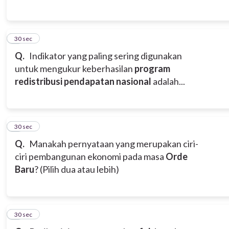
5
30 sec
Q.
Indikator yang paling sering digunakan
untuk mengukur keberhasilan
program
redistribusi pendapatan nasional
adalah...
6
30 sec
Q.
Manakah pernyataan yang merupakan ciri-
ciri pembangunan ekonomi pada masa
Orde
Baru
? (Pilih dua atau lebih)
7
30 sec