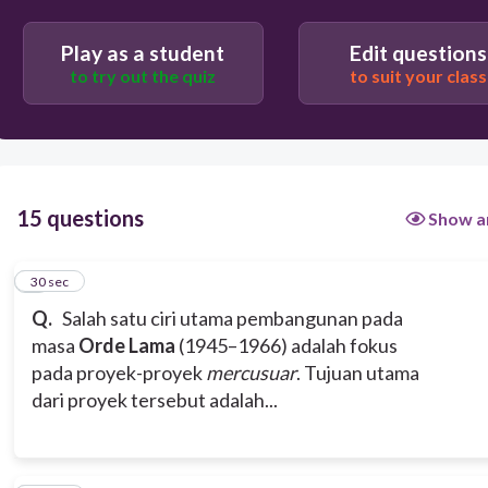
Menegakkan wibawa politik dan menunjukkan
Play as a student
Edit questions
kejayaan bangsa di mata internasional.
to try out the quiz
to suit your class
Melakukan pemerataan hasil pembangunan ke
seluruh wilayah.
Mencapai swasembada pangan melalui program
15 questions
Show a
intensifikasi pertanian.
1
30 sec
Q.
Salah satu ciri utama pembangunan pada
masa
Orde Lama
(1945–1966) adalah fokus
pada proyek-proyek
mercusuar
. Tujuan utama
dari proyek tersebut adalah...