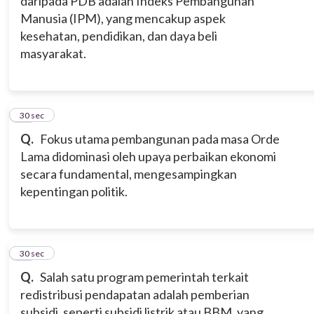
daripada PDB adalah Indeks Pembangunan
Manusia (IPM), yang mencakup aspek
kesehatan, pendidikan, dan daya beli
masyarakat.
10
30 sec
Q.
Fokus utama pembangunan pada masa Orde
Lama didominasi oleh upaya perbaikan ekonomi
secara fundamental, mengesampingkan
kepentingan politik.
11
30 sec
Q.
Salah satu program pemerintah terkait
redistribusi pendapatan adalah pemberian
subsidi, seperti subsidi listrik atau BBM, yang