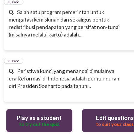
14
30 sec
Q.
Salah satu program pemerintah untuk
mengatasi kemiskinan dan sekaligus bentuk
redistribusi pendapatan yang bersifat non-tunai
(misalnya melalui kartu) adalah...
15
30 sec
Q.
Peristiwa kunci yang menandai dimulainya
era Reformasi di Indonesia adalah pengunduran
diri Presiden Soeharto pada tahun...
Play as a student
Edit questions
to try out the quiz
to suit your class