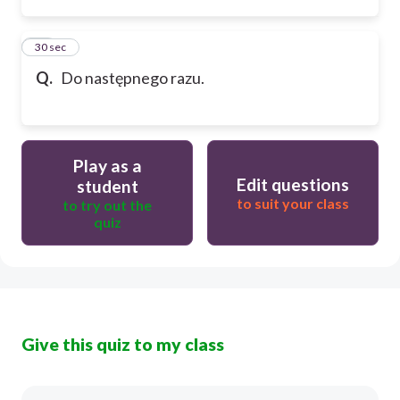
13
30 sec
Q.
Do następnego razu.
Play as a
Edit questions
student
to suit your class
to try out the
quiz
Give this quiz to my class