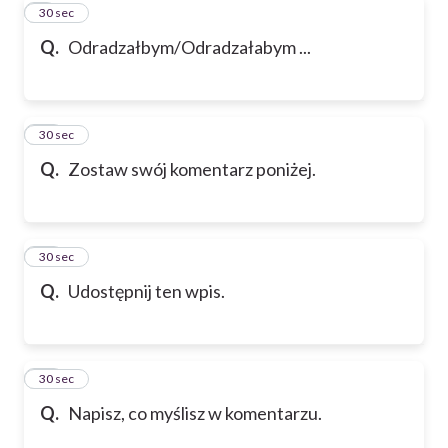
9
30 sec
Q.
Odradzałbym/Odradzałabym ...
10
30 sec
Q.
Zostaw swój komentarz poniżej.
11
30 sec
Q.
Udostępnij ten wpis.
12
30 sec
Q.
Napisz, co myślisz w komentarzu.