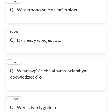
2
30 sec
Q.
Witam ponownie na moim blogu.
3
30 sec
Q.
Dzisiejszy wpis jest o ...
4
30 sec
Q.
W tym wpisie chciałbym/chciałabym
opowiedzieć ci o ...
5
30 sec
Q.
W zeszłym tygodniu ...