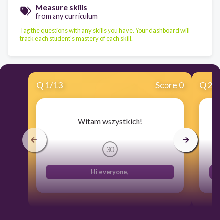
Measure skills
from any curriculum
Tag the questions with any skills you have. Your dashboard will
track each student's mastery of each skill.
Q
1
/
13
Score 0
Q
2
/
Witam wszystkich!
30
Hi everyone,