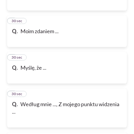
6
30 sec
Q.
Moim zdaniem ...
7
30 sec
Q.
Myślę, że ...
8
30 sec
Q.
Według mnie ..., Z mojego punktu widzenia
...