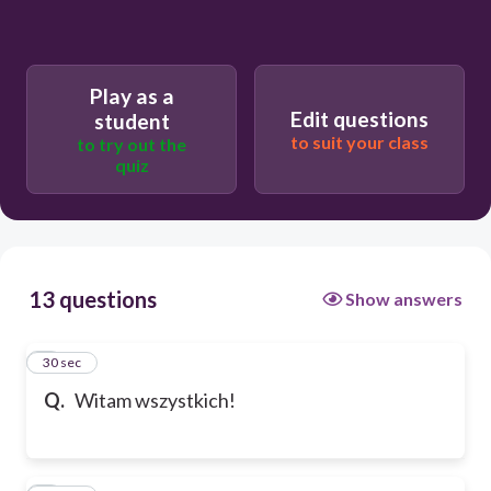
Play as a
Edit questions
student
to suit your class
to try out the
quiz
13 questions
Show answers
1
30 sec
Q.
Witam wszystkich!