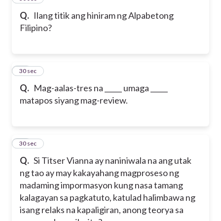
Q.
Ilang titik ang hiniram ng Alpabetong
Filipino?
18
30 sec
Q.
Mag-aalas-tres na _____ umaga _____
matapos siyang mag-review.
19
30 sec
Q.
Si Titser Vianna ay naniniwala na ang utak
ng tao ay may kakayahang magproseso ng
madaming impormasyon kung nasa tamang
kalagayan sa pagkatuto, katulad halimbawa ng
isang relaks na kapaligiran, anong teorya sa