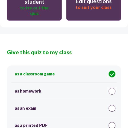
Edit questions
student
to suit your class
to try out the
quiz
Give this quiz to my class
as a classroom game
as homework
as an exam
as a printed PDF