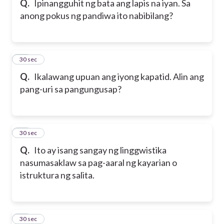
Q.
Ipinangguhit ng bata ang lapis na iyan. Sa
anong pokus ng pandiwa ito nabibilang?
29
30 sec
Q.
Ikalawang upuan ang iyong kapatid. Alin ang
pang-uri sa pangungusap?
30
30 sec
Q.
Ito ay isang sangay ng linggwistika
na
sumasaklaw sa pag-aaral ng kayarian o
istruktura ng salita.
31
30 sec