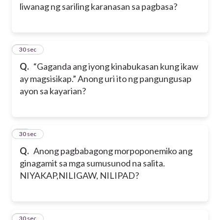
liwanag ng sariling karanasan sa pagbasa?
37
30 sec
Q.
“Gaganda ang iyong kinabukasan kung ikaw
ay magsisikap.” Anong uri ito ng pangungusap
ayon sa kayarian?
38
30 sec
Q.
Anong pagbabagong morpoponemiko ang
ginagamit sa mga sumusunod na salita.
NIYAKAP,NILIGAW, NILIPAD?
39
30 sec