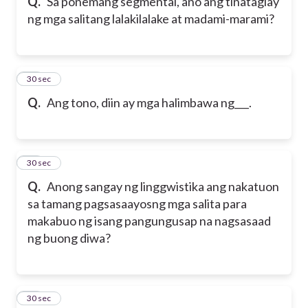
Q.
Sa ponemang segmental, ano ang tinataglay
ng mga salitang lalakilalake at madami-marami?
42
30 sec
Q.
Ang tono, diin ay mga halimbawa ng___.
43
30 sec
Q.
Anong sangay ng linggwistika ang nakatuon
sa tamang pagsasaayos
ng mga salita para
makabuo ng isang pangungusap na nagsasaad
ng buong diwa?
44
30 sec