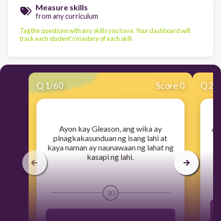
Measure skills
from any curriculum
Tag the questions with any skills you have. Your dashboard will
track each student's mastery of each skill.
Q
1
/
60
Score 0
Q
2
/
​Ayon kay Gleason, ang wika ay
​A
pinagkakasunduan ng isang lahi at
kaya naman ay naunawaan ng lahat ng
kasapi ng lahi.
30