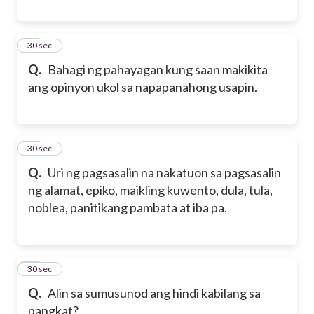
53
30 sec
Q.
Bahagi ng pahayagan kung saan makikita
ang opinyon ukol sa napapanahong usapin.
54
30 sec
Q.
Uri ng pagsasalin na nakatuon sa pagsasalin
ng alamat, epiko, maikling kuwento, dula, tula,
noblea, panitikang pambata at iba pa.
55
30 sec
Q.
Alin sa sumusunod ang hindi kabilang sa
pangkat?