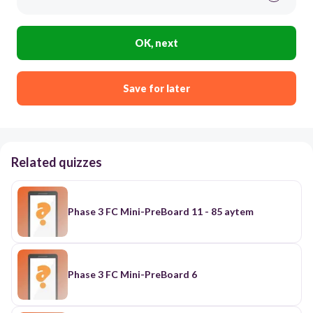
OK, next
Save for later
Related quizzes
Phase 3 FC Mini-PreBoard 11 - 85 aytem
Phase 3 FC Mini-PreBoard 6