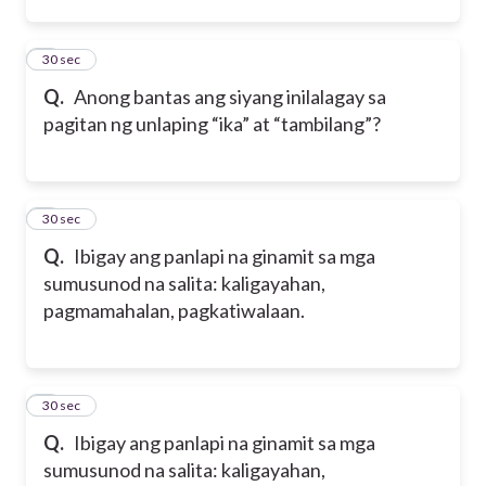
2
30 sec
Q.
Anong bantas ang siyang inilalagay sa
pagitan ng unlaping “ika” at “tambilang”?
3
30 sec
Q.
Ibigay ang panlapi na ginamit sa mga
sumusunod na salita: kaligayahan,
pagmamahalan, pagkatiwalaan.
4
30 sec
Q.
Ibigay ang panlapi na ginamit sa mga
sumusunod na salita: kaligayahan,