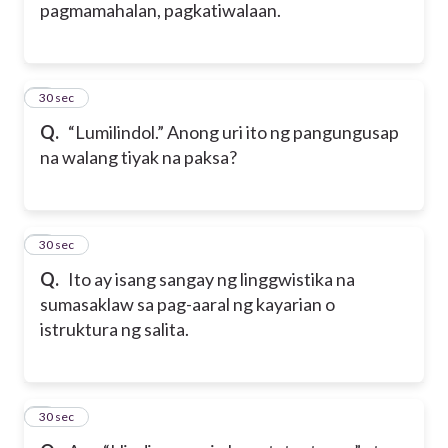
pagmamahalan, pagkatiwalaan.
5
30 sec
Q.
“Lumilindol.” Anong uri ito ng pangungusap
na walang tiyak na paksa?
6
30 sec
Q.
Ito ay isang sangay ng linggwistika na
sumasaklaw sa pag-aaral ng kayarian o
istruktura ng salita.
7
30 sec