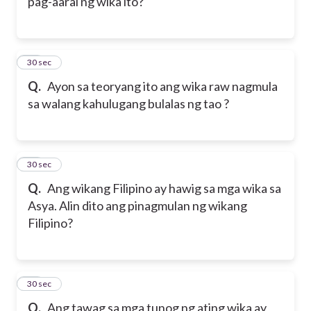
pag-aaral ng wika ito?
20
30 sec
Q.
Ayon sa teoryang ito ang wika raw nagmula
sa walang kahulugang bulalas ng tao ?
21
30 sec
Q.
Ang wikang Filipino ay hawig sa mga wika sa
Asya. Alin dito ang pinagmulan ng wikang
Filipino?
22
30 sec
Q.
Ang tawag sa mga tunog ng ating wika ay