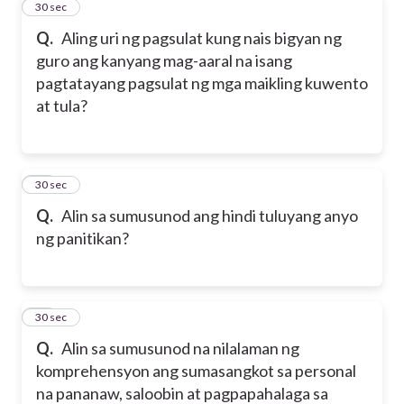
34
30 sec
Q.
Aling uri ng pagsulat kung nais bigyan ng
guro ang kanyang mag-aaral na isang
pagtatayang pagsulat ng mga maikling kuwento
at tula?
35
30 sec
Q.
Alin sa sumusunod ang hindi tuluyang anyo
ng panitikan?
36
30 sec
Q.
Alin sa sumusunod na nilalaman ng
komprehensyon ang sumasangkot sa personal
na pananaw, saloobin at pagpapahalaga sa