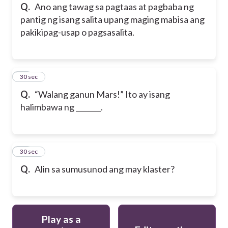
Q.
Ano ang tawag sa pagtaas at pagbaba ng
pantig ng isang salita upang maging mabisa ang
pakikipag-usap o pagsasalita.
59
30 sec
Q.
“Walang ganun Mars!” Ito ay isang
halimbawa ng _______.
60
30 sec
Q.
Alin sa sumusunod ang may klaster?
Play as a