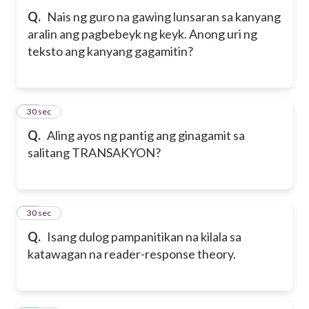
Q.
Nais ng guro na gawing lunsaran sa kanyang
aralin ang pagbebeyk ng keyk. Anong uri ng
teksto ang kanyang gagamitin?
32
30 sec
Q.
Aling ayos ng pantig ang ginagamit sa
salitang TRANSAKYON?
33
30 sec
Q.
Isang dulog pampanitikan na kilala sa
katawagan na reader-response theory.