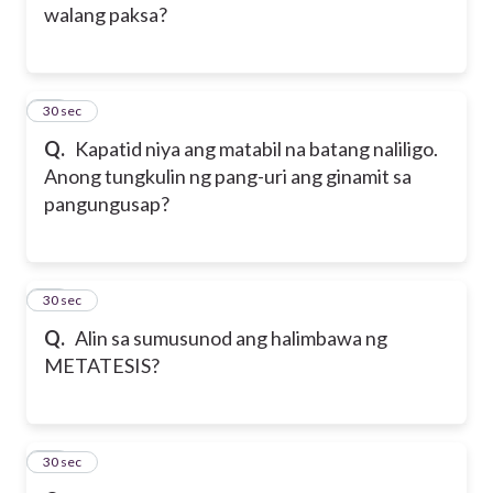
walang paksa?
26
30 sec
Q.
Kapatid niya ang matabil na batang naliligo.
Anong tungkulin ng pang-uri ang ginamit sa
pangungusap?
27
30 sec
Q.
Alin sa sumusunod ang halimbawa ng
METATESIS?
28
30 sec