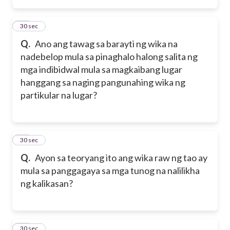
15
30 sec
Q.
Ano ang tawag sa barayti ng wika na
nadebelop mula sa pinaghalo halong salita ng
mga indibidwal mula sa magkaibang lugar
hanggang sa naging pangunahing wika ng
partikular na lugar?
16
30 sec
Q.
Ayon sa teoryang ito ang wika raw ng tao ay
mula sa panggagaya sa mga tunog na nalilikha
ng kalikasan?
17
30 sec