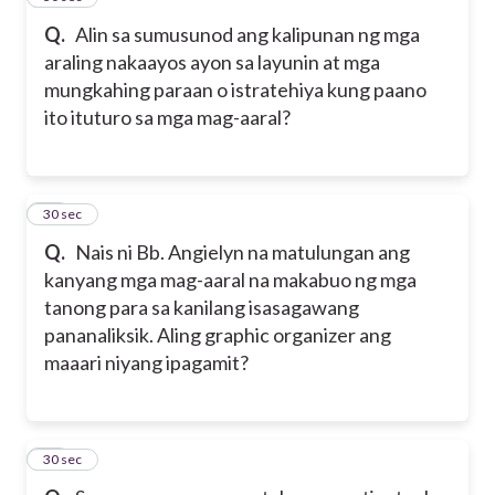
Q.
Alin sa sumusunod ang kalipunan ng mga
araling nakaayos ayon sa layunin at mga
mungkahing paraan o istratehiya kung paano
ito ituturo sa mga mag-aaral?
40
30 sec
Q.
Nais ni Bb. Angielyn na matulungan ang
kanyang mga mag-aaral na makabuo ng mga
tanong para sa kanilang isasagawang
pananaliksik. Aling graphic organizer ang
maaari niyang ipagamit?
41
30 sec