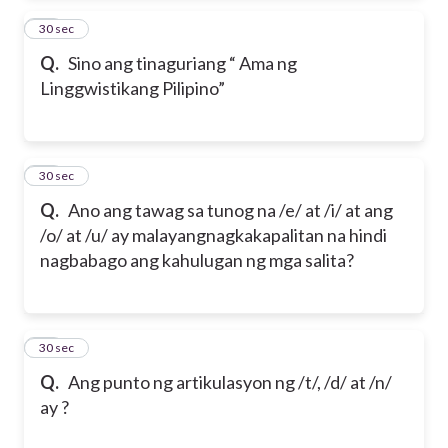
47
30 sec
Q.
Sino ang tinaguriang “ Ama ng
Linggwistikang Pilipino”
48
30 sec
Q.
Ano ang tawag sa tunog na /e/ at /i/ at ang
/o/ at /u/ ay malayang
nagkakapalitan na hindi
nagbabago ang kahulugan ng mga salita?
49
30 sec
Q.
Ang punto ng artikulasyon ng /t/, /d/ at /n/
ay ?