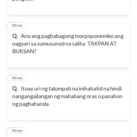
56
30 sec
Q.
Ano ang pagbabagong morpoponemiko ang
nagyari sa sumusunod na salita: TAKPAN AT
BUKSAN?
57
30 sec
Q.
Itoay uri ng talumpati na inihahatid na hindi
nangangailangan ng mahabang oras o panahon
ng paghahanda.
58
30 sec