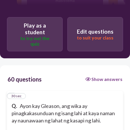
masistema
likas
Play as a
Edit questions
student
arbitraryo
to suit your class
to try out the
quiz
dinamiko
60 questions
Show answers
1
30 sec
Q.
Ayon kay Gleason, ang wika ay
pinagkakasunduan ng isang lahi at kaya naman
ay naunawaan ng lahat ng kasapi ng lahi.