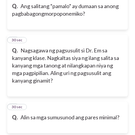
Q.
Ang salitang “pamalo” ay dumaan sa anong
pagbabagong
morpoponemiko?
45
30 sec
Q.
Nagsagawa ng pagsusulit si Dr. Em sa
kanyang klase. Nagkaltas siya ng ilang salita sa
kanyang mga tanong at nilangkapan niya ng
mga pagpipilian. Aling uri ng pagsusulit ang
kanyang ginamit?
46
30 sec
Q.
Alin sa mga sumusunod ang pares minimal?