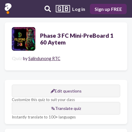
🇬🇧
Log in
Sign up FREE
Phase 3 FC Mini-PreBoard 1
60 Aytem
Quiz
by
Salindunong RTC
Edit questions
Customize this quiz to suit your class
Translate quiz
Instantly translate to 100+ languages