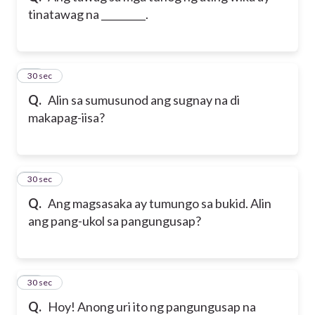
tinatawag na _________.
23
30 sec
Q.
Alin sa sumusunod ang sugnay na di
makapag-iisa?
24
30 sec
Q.
Ang magsasaka ay tumungo sa bukid. Alin
ang pang-ukol sa pangungusap?
25
30 sec
Q.
Hoy! Anong uri ito ng pangungusap na