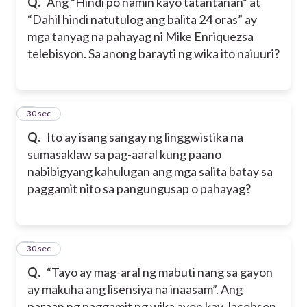
Q.
Ang “Hindi po namin kayo tatantanan” at
“Dahil hindi natutulog ang balita 24 oras” ay
mga tanyag na pahayag ni Mike Enriquezsa
telebisyon. Sa anong barayti ng wika ito naiuuri?
8
30 sec
Q.
Ito ay isang sangay ng linggwistika na
sumasaklaw sa pag-aaral kung paano
nabibigyang kahulugan ang mga salita batay sa
paggamit nito sa pangungusap o pahayag?
9
30 sec
Q.
“Tayo ay mag-aral ng mabuti nang sa gayon
ay makuha ang lisensiya na inaasam”. Ang
paraan ng paggamit ng wika ayon kay Jacobson