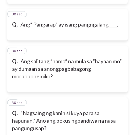
50
30 sec
Q.
Ang” Pangarap” ay isang pangngalang____.
51
30 sec
Q.
Ang salitang “hamo” na mula sa “hayaan mo”
ay dumaan sa anong
pagbabagong
morpoponemiko?
52
30 sec
Q.
“Nagsaing ng kanin si kuya para sa
hapunan.” Ano ang pokus ng
pandiwa na nasa
pangungusap?