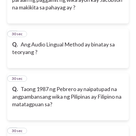
na makikita sa pahayag ay ?
10
30 sec
Q.
Ang Audio Lingual Method ay binatay sa
teoryang ?
11
30 sec
Q.
Taong 1987 ng Pebrero ay naipatupad na
ang
pambansang wika ng Pilipinas ay Filipino na
matatagpuan sa?
12
30 sec