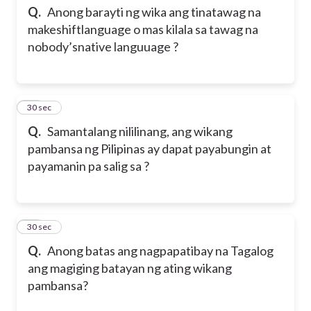
Q.
Anong barayti ng wika ang tinatawag na
makeshiftlanguage o mas kilala sa tawag na
nobody’snative languuage ?
13
30 sec
Q.
Samantalang nililinang, ang wikang
pambansa ng Pilipinas ay dapat payabungin at
payamanin pa salig sa ?
14
30 sec
Q.
Anong batas ang nagpapatibay na Tagalog
ang magiging batayan ng ating wikang
pambansa?