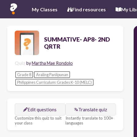
My Classes
Find resources
My Lib
SUMMATIVE- AP8- 2ND
QRTR
Quiz
by
Martha Mae Rondolo
Grade 8
Araling Panlipunan
Philippines Curriculum: Grades K-10 (MELC)
Edit questions
Translate quiz
Customize this quiz to suit
Instantly translate to 100+
your class
languages