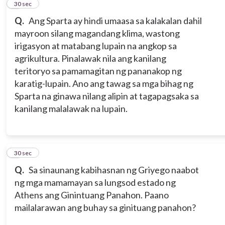
2
30 sec
Q.
Ang Sparta ay hindi umaasa sa kalakalan dahil
mayroon silang magandang klima, wastong
irigasyon at matabang lupain na angkop sa
agrikultura. Pinalawak nila ang kanilang
teritoryo sa pamamagitan ng pananakop ng
karatig-lupain. Ano ang tawag sa mga bihag ng
Sparta na ginawa nilang alipin at tagapagsaka sa
kanilang malalawak na lupain.
3
30 sec
Q.
Sa sinaunang kabihasnan ng Griyego naabot
ng mga mamamayan sa lungsod estado ng
Athens ang Ginintuang Panahon. Paano
mailalarawan ang buhay sa ginituang panahon?