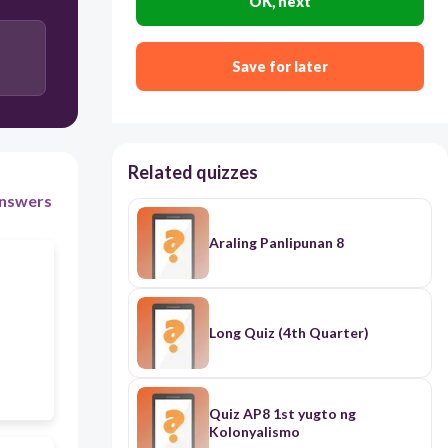
OK, next
Helot
Save for later
Kabalyero
Hari
Related quizzes
nswers
Basalyo
Araling Panlipunan 8
Long Quiz (4th Quarter)
Quiz AP8 1st yugto ng
Kolonyalismo