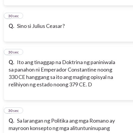
4
30 sec
Q.
Sino si Julius Ceasar?
5
30 sec
Q.
Ito ang tinaggap na Doktrina ng paniniwala
sa panahon ni Emperador Constantine noong
330 CE hanggang sa ito ang maging opisyal na
relihiyon ng estado noong 379 CE. D
6
30 sec
Q.
Sa larangan ng Politika ang mga Romano ay
mayroon konsepto ng mga alituntuninupang