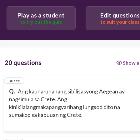
Macedonia
Play as a student
Edit questions
to try out the quiz
to suit your class
Knossos
Persia
20 questions
Show a
1
30 sec
Q.
Ang kauna-unahang sibilisasyong Aegean ay
nagsimula sa Crete. Ang
kinikilalang
makapangyarihang lungsod dito na
sumakop sa kabuuan ng Crete.