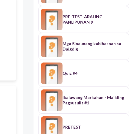
PRE-TEST-ARALING
PANLIPUNAN 9
Mga Sinaunang kabihasnan sa
Daigdig
Quiz #4
Ikalawang Markahan - Maikling
Pagsusulit #1
PRETEST