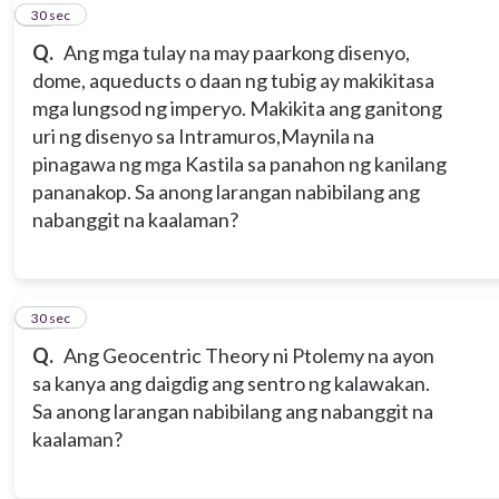
11
30 sec
Q.
Ang mga tulay na may paarkong disenyo,
dome, aqueducts o daan ng tubig ay makikitasa
mga lungsod ng imperyo. Makikita ang ganitong
uri ng disenyo sa Intramuros,Maynila na
pinagawa ng mga Kastila sa panahon ng kanilang
pananakop. Sa anong larangan nabibilang ang
nabanggit na kaalaman?
12
30 sec
Q.
Ang Geocentric Theory ni Ptolemy na ayon
sa kanya ang daigdig ang sentro ng kalawakan.
Sa anong larangan nabibilang ang nabanggit na
kaalaman?