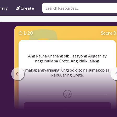
rary
Create
Q
1
/
20
Score 0
​Ang kauna-unahang sibilisasyong Aegean ay
nagsimula sa Crete. Ang kinikilalang
makapangyarihang lungsod dito na sumakop sa
kabuuan ng Crete.
30
Athens