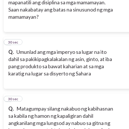
mapanatili ang disiplina sa mga mamamayan.
Saan nakabatay ang batas na sinusunod ng mga
mamamayan?
7
30 sec
Q.
Umunlad ang mga imperyo sa lugar na ito
dahil sa pakikipagkalakalan ng asin, ginto, at iba
pang produkto sa bawat kaharian at sa mga
karatig na lugar sa disyerto ng Sahara
8
30 sec
Q.
Matagumpay silang nakabuo ng kabihasnan
sa kabila ng hamon ng kapaligiran dahil
angkanilang mga lungsod ay nabuo sa gitna ng