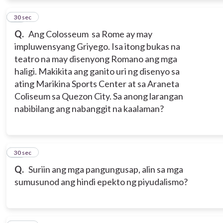
13
30 sec
Q.
Ang Colosseum sa Rome ay may
impluwensyang Griyego. Isa itong bukas na
teatro na may disenyong Romano ang mga
haligi. Makikita ang ganito uri ng disenyo sa
ating Marikina Sports Center at sa Araneta
Coliseum sa Quezon City. Sa anong larangan
nabibilang ang nabanggit na kaalaman?
14
30 sec
Q.
Suriin ang mga pangungusap, alin sa mga
sumusunod ang hindi epekto ng piyudalismo?