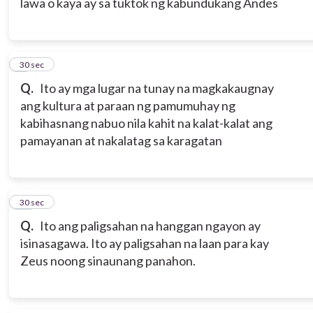
lawa o kaya ay sa tuktok ng kabundukang Andes
9
30 sec
Q.
Ito ay mga lugar na tunay na magkakaugnay
ang kultura at paraan ng pamumuhay ng
kabihasnang nabuo nila kahit na kalat-kalat ang
pamayanan at nakalatag sa karagatan
10
30 sec
Q.
Ito ang paligsahan na hanggan ngayon ay
isinasagawa. Ito ay paligsahan na laan para kay
Zeus noong sinaunang panahon.