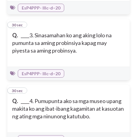
EsP4PPP- IIIc-d–20
3
30 sec
Q.
____3. Sinasamahan ko ang aking lolo na
pumunta sa aming probinsiya kapag may
piyesta sa aming probinsya.
EsP4PPP- IIIc-d–20
4
30 sec
Q.
____4. Pumupunta ako sa mga museo upang
makita ko ang ibat-ibang kagamitan at kasuotan
ng ating mga ninunong katutubo.