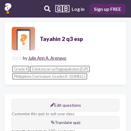
🇬🇧
Log in
Sign up FREE
Tayahin 2 q3 esp
Quiz
by
Julie Ann A. Arenavo
Grade 4
Edukasyon sa Pagpapakatao (EsP)
Philippines Curriculum: Grades K-10 (MELC)
Edit questions
Customize this quiz to suit your class
Translate quiz
Instantly translate to 100+ languages