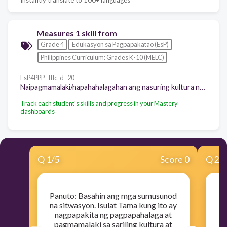
Measures 1 skill from
Grade 4
Edukasyon sa Pagpapakatao (EsP)
Philippines Curriculum: Grades K-10 (MELC)
EsP4PPP- IIIc-d–20
Naipagmamalaki/napahahalagahan ang nasuring kultura ng iba’t ibang pangkat etniko tulad ng kuwentong bayan, katutubong sayaw, awit, laro at iba pa
Track each student's skills and progress in your Mastery
dashboards
Q
1
/
5
Score 0
Q
2
/
Panuto: Basahin ang mga sumusunod
na sitwasyon. Isulat Tama kung ito ay
nagpapakita ng pagpapahalaga at
k
pagmamalaki sa sariling kultura at