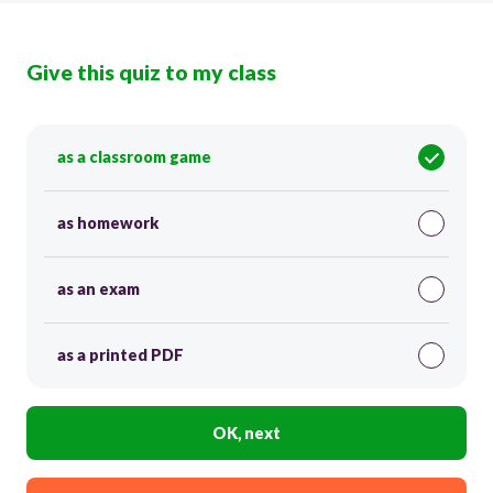
Give this quiz to my class
as a classroom game
as homework
as an exam
as a printed PDF
OK, next