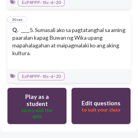
EsP4PPP- IIIc-d–20
5
30 sec
Q.
____5. Sumasali ako sa pagtatanghal sa aming
paaralan kapag Buwan ng Wika upang
mapahalagahan at maipagmalaki ko ang aking
kultura.
EsP4PPP- IIIc-d–20
Play as a
Edit questions
student
to suit your class
to try out the
quiz