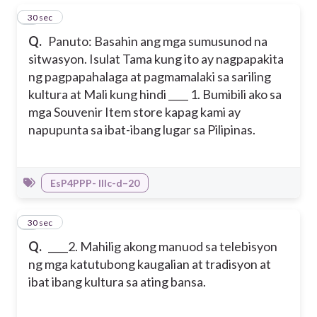
1
30 sec
Q.
Panuto: Basahin ang mga sumusunod na
sitwasyon. Isulat Tama kung ito ay nagpapakita
ng pagpapahalaga at pagmamalaki sa sariling
kultura at Mali kung hindi ____ 1. Bumibili ako sa
mga Souvenir Item store kapag kami ay
napupunta sa ibat-ibang lugar sa Pilipinas.
EsP4PPP- IIIc-d–20
2
30 sec
Q.
____2. Mahilig akong manuod sa telebisyon
ng mga katutubong kaugalian at tradisyon at
ibat ibang kultura sa ating bansa.