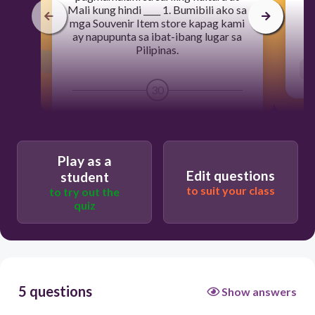
Mali kung hindi ____ 1. Bumibili ako sa
mga Souvenir Item store kapag kami
ay napupunta sa ibat-ibang lugar sa
Pilipinas.
30
Users enter free text
Play as a
Edit questions
student
to suit your class
to try out the
quiz
5 questions
Show answers